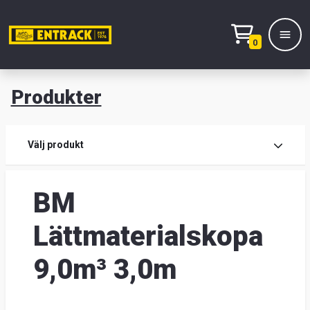
0
Produkter
M
Prod
Välj produkt
Prod
BM
Lage
Lättmaterialskopa
&
9,0m³ 3,0m
kont