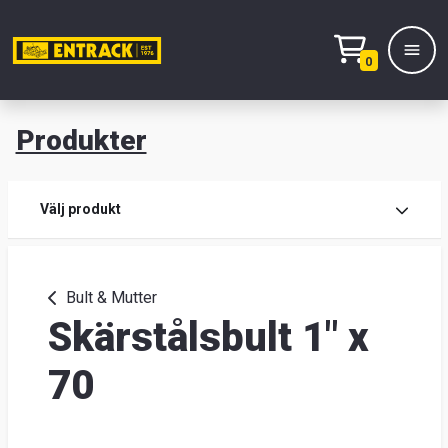
0
Produkter
M
Prod
Välj produkt
Prod
Bult & Mutter
Skärstålsbult 1" x
Lage
&
70
kont