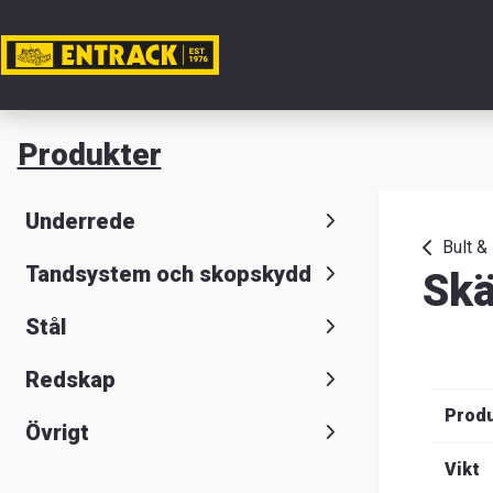
Mitt ko
Produkter
Produkte
Underrede
Produktv
Bult &
Tandsystem och skopskydd
Skä
Lager
Stål
&
Redskap
kontor
Prod
Övrigt
Nyheter
Vikt