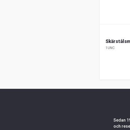
Skärstålsm
1UNC
Sedan 19
och rese