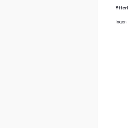
Om
Ytter
Entrack
Sök
Ingen 
Kundservice
Guider
&
FAQ
Jobba
hos
oss
Broschyrer