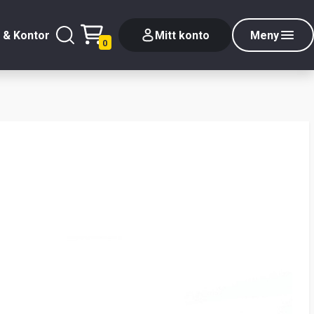
 & Kontor
Mitt konto
Meny
0