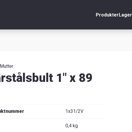
Produkter
Lager
nto
Stäng
r
äljare
 Mutter
rstålsbult 1" x 89
uktnummer
1x31/2V
0,4 kg