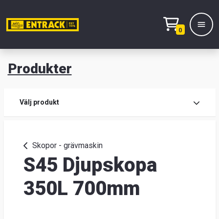
0
Produkter
M
Prod
Välj produkt
Prod
Skopor - grävmaskin
S45 Djupskopa
Lage
&
350L 700mm
kont