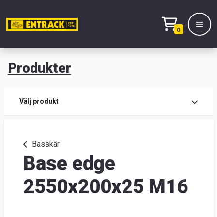
0
Produkter
M
Prod
Välj produkt
Prod
Basskär
Base edge
Lage
&
2550x200x25 M16
kont