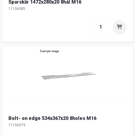
Sparskär 1472x280x20 8hål M16
11156585
Bolt- on edge 534x367x20 8holes M16
11156579