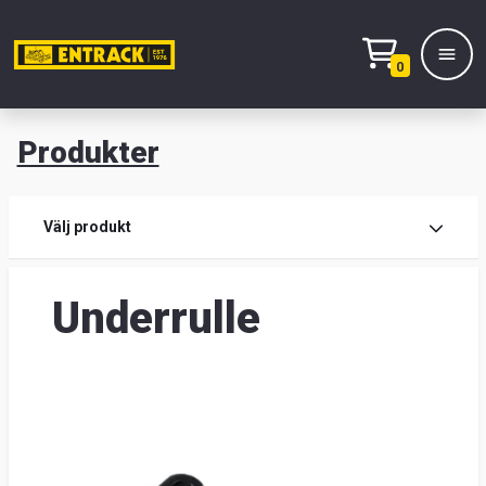
0
Produkter
M
Prod
Välj produkt
Prod
Underrulle
Lage
&
kont