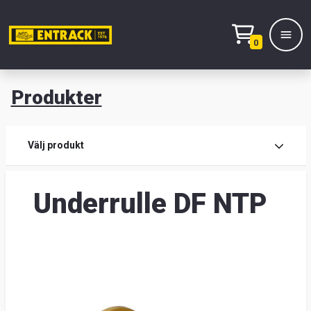
0
Produkter
M
Prod
Välj produkt
Prod
Underrulle DF NTP
Lage
&
kont