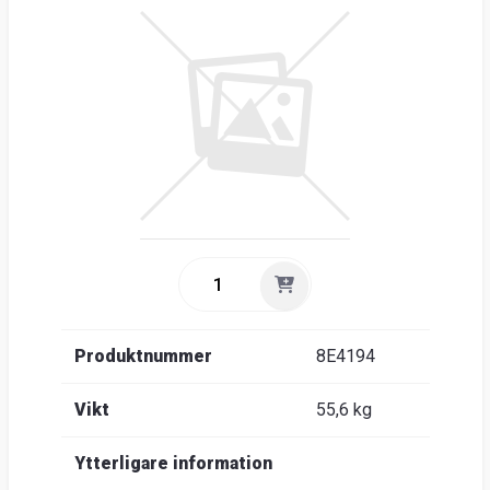
Nyhe
O
Ent
Sök
Kunds
Guider
&
FAQ
Jobba
hos
oss
Produktnummer
8E4194
Brosch
Vikt
55,6 kg
Ytterligare information