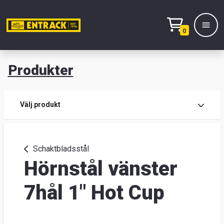
0
Produkter
M
Prod
Välj produkt
Prod
Schaktbladsstål
Hörnstål vänster
Lage
&
7hål 1" Hot Cup
kont