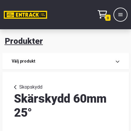
0
Produkter
M
Prod
Välj produkt
Prod
Skopskydd
Skärskydd 60mm
Lage
&
25°
kont