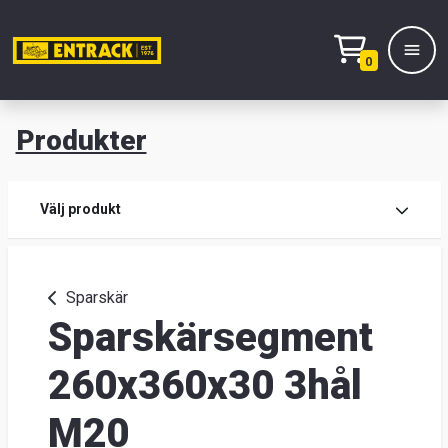
0
Produkter
M
Prod
Välj produkt
Prod
Sparskär
Sparskärsegment
Lage
&
260x360x30 3hål
kont
M20