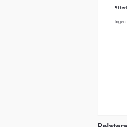
Om
Ytter
Entrack
Sök
Ingen 
Kundservice
Guider
&
FAQ
Jobba
hos
oss
Broschyrer
Relater