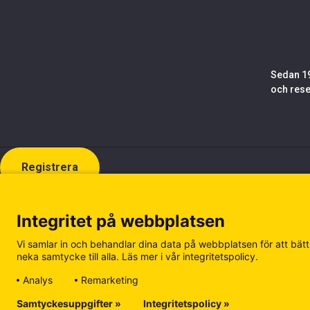
Sedan 19
och rese
Registrera
Integritet på webbplatsen
Vi samlar in och behandlar dina data på webbplatsen för att bättr
neka samtycke till alla. Läs mer i vår integritetspolicy.
Analys
Remarketing
Samtyckesuppgifter »
Integritetspolicy »
Cookiepolicy
Integritetspolicy
Hantera kakor