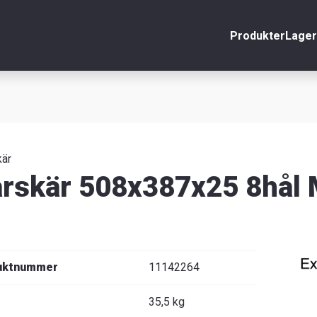
Produkter
Lager
nto
Stäng
r
äljare
kär
rskär 508x387x25 8hål
uktnummer
11142264
35,5 kg