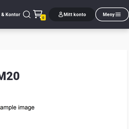
 & Kontor
Mitt konto
Meny
0
 M20