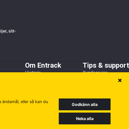
er, slit-
Om Entrack
Tips & support
Historia
Kundservice
h skopskydd
Kundreferenser
Guider & FAQ
Hållbarhet
Broschyrer
Medlems- och
samarbetsorganisationer
a ändamål, eller så kan du
Godkänn alla
Neka alla
Europe
Finland
Poland
Besök våra andra siter