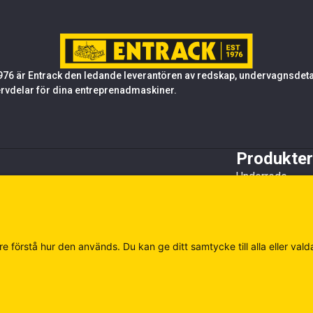
76 är Entrack den ledande leverantören av redskap, undervagnsdetalj
rvdelar för dina entreprenadmaskiner.
Produkter
Underrede
Tandsystem oc
Stål
Redskap
Övrigt
e förstå hur den används. Du kan ge ditt samtycke till alla eller vald