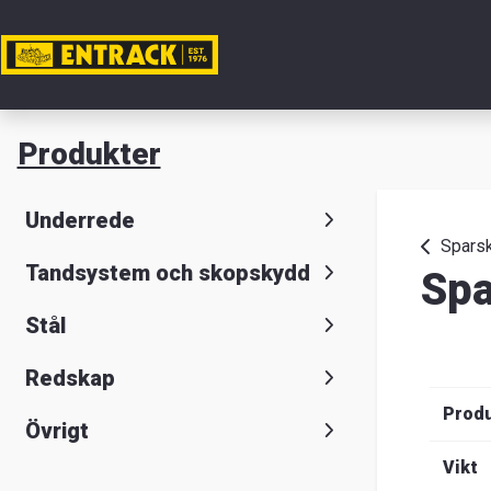
Mitt ko
Produkter
Produkte
Underrede
Produktv
Spars
Tandsystem och skopskydd
Spa
Lager
Stål
&
Redskap
kontor
Prod
Övrigt
Nyheter
Vikt